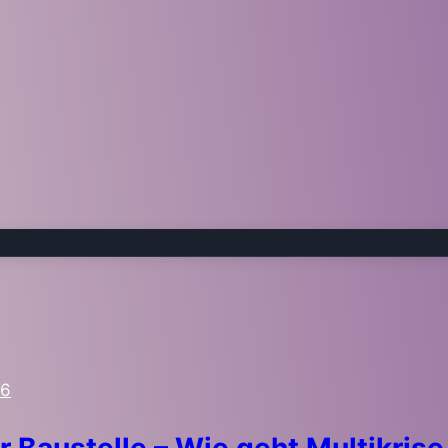
26
r Baustelle – Wie geht Multikri