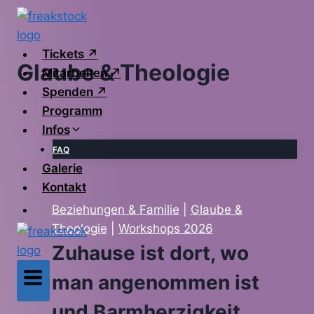
Zum
Inhalt
springen
Tickets ↗
Glaube & Theologie
Mitarbeiten ↗
Spenden ↗
Programm
Infos
FAQ
Galerie
Kontakt
Beziehungen & Familie
|
Glaube &
Theologie
|
Workshops 2026
Zuhause ist dort, wo
man angenommen ist
und Barmherzigkeit