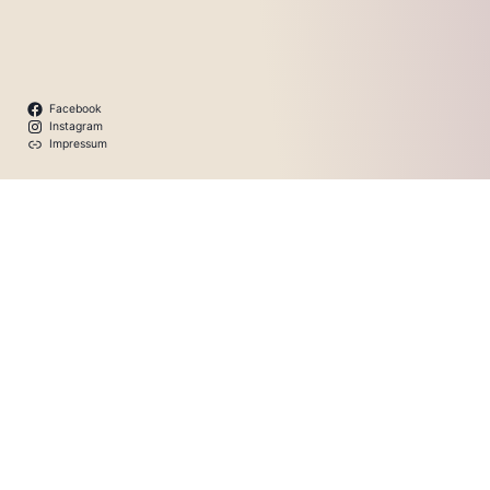
Facebook
Instagram
Impressum
Tickets ↗
Mitarbeiten ↗
Spenden ↗
Programm
Untermenü
Infos
umschalten
FAQ
Galerie
Kontakt
Instagram ↗