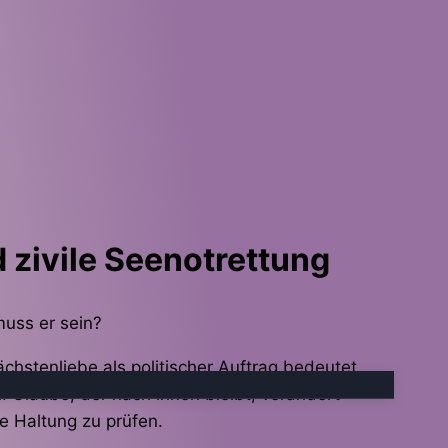
 zivile Seenotrettung
muss er sein?
hstenliebe als politischer Auftrag bedeutet.
: Glaube, der nach innen bleibt, verändert
e Haltung zu prüfen.