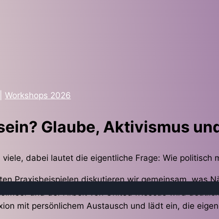
|
Workshops 2026
 sein? Glaube, Aktivismus und
 viele, dabei lautet die eigentliche Frage: Wie politisch 
n Praxisbeispielen diskutieren wir gemeinsam, was Näc
telmeer und der Arbeit von United4Rescue wird deutlich
xion mit persönlichem Austausch und lädt ein, die eigen