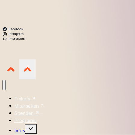
Facebook
Instagram
Impressum
Tickets ↗
Mitarbeiten ↗
Spenden ↗
Programm
Untermenü
Infos
umschalten